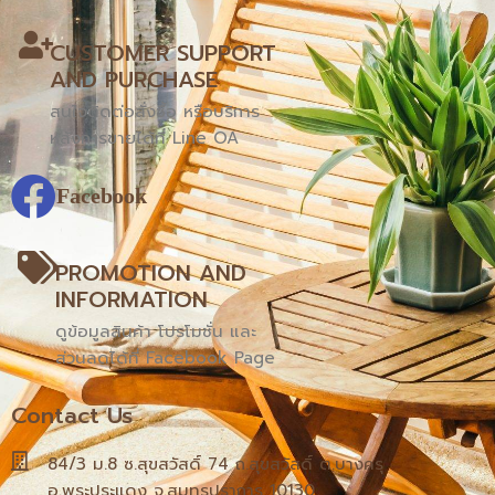
CUSTOMER SUPPORT
AND PURCHASE
สนใจติดต่อสั่งซื้อ หรือบริการ
หลังการขายได้ที่ Line OA
Facebook
PROMOTION AND
INFORMATION
ดูข้อมูลสินค้า โปรโมชั่น และ
ส่วนลดได้ที่ Facebook Page
Contact Us
84/3 ม.8 ซ.สุขสวัสดิ์ 74 ถ.สุขสวัสดิ์ ต.บางครุ
อ.พระประแดง จ.สมุทรปราการ 10130