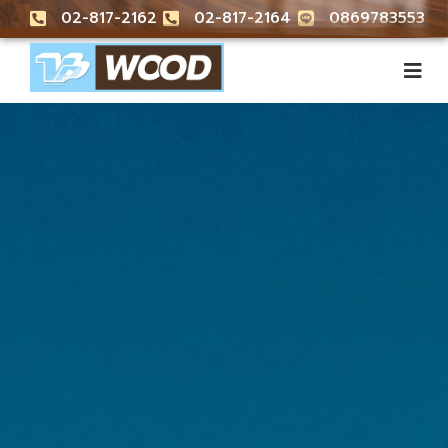
02-817-2162
02-817-2164
0869783553