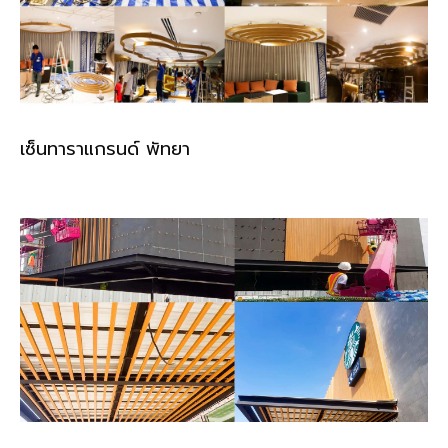
เซ็นทาราแกรนด์ พัทยา