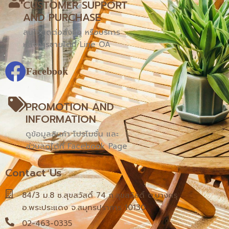
CUSTOMER SUPPORT
AND PURCHASE
สนใจติดต่อสั่งซื้อ หรือบริการ
หลังการขายได้ที่ Line OA
Facebook
PROMOTION AND
INFORMATION
ดูข้อมูลสินค้า โปรโมชั่น และ
ส่วนลดได้ที่ Facebook Page
Contact Us
84/3 ม.8 ซ.สุขสวัสดิ์ 74 ถ.สุขสวัสดิ์ ต.บางครุ
อ.พระประแดง จ.สมุทรปราการ 10130
02-463-0335