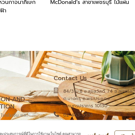
หวนกาจนาภิเษก
McDonald’s สาขาเพชรบุรี ไม้แผ่น
ฝ้า
Contact Us
84/3 ม.8 ซ.สุขสวัสดิ์ 74 ถ.สุขสวัสดิ
ION AND
ต.บางครุ อ.พระประแดง
TION
จ.สมุทรปราการ 10130
า โปรโมชั่น และ
02-463-0335
่ Facebook Page
Google Map
าพ และประสบการณ์ที่ดีในการใช้งานเว็บไซต์ คุณสามารถ