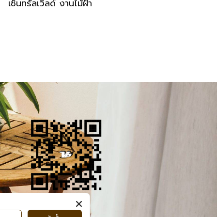
เซ็นทรัลเวิลด์ งานไม้ฝ้า
์