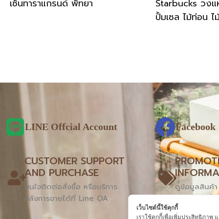
เซ็นทาราแกรนด์ พัทยา
Starbucks วงแ
ปั้มเซล ไม้ท่อน ไม้
LINE Offcial Account
Facebook
CUSTOMER SUPPORT
PROMOT
AND PURCHASE
INFORMA
สนใจติดต่อสั่งซื้อ หรือบริการ
ดูข้อมูลสินค้
หลังการขายได้ที่ Line OA
ส่วนลดได้ที
เว็บไซต์นี้ใช้คุกกี้
เราใช้คุกกี้เพื่อเพิ่มประสิทธิภ