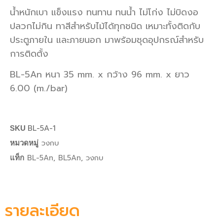
น้ำหนักเบา แข็งแรง ทนทาน ทนน้ำ ไม่โก่ง ไม่บิดงอ
ปลวกไม่กิน ทาสีสำหรับไม้ได้ทุกชนิด เหมาะทั้งติดกับ
ประตูภายใน และภายนอก มาพร้อมชุดอุปกรณ์สำหรับ
การติดตั้ง
BL-5An หนา 35 mm. x กว้าง 96 mm. x ยาว
6.00 (m./bar)
BL-5A-1
SKU
วงกบ
หมวดหมู่
BL-5An
,
BL5An
,
วงกบ
แท็ก
รายละเอียด