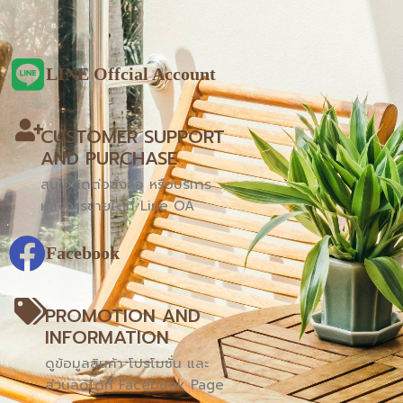
LINE Offcial Account
CUSTOMER SUPPORT
AND PURCHASE
สนใจติดต่อสั่งซื้อ หรือบริการ
หลังการขายได้ที่ Line OA
Facebook
PROMOTION AND
INFORMATION
ดูข้อมูลสินค้า โปรโมชั่น และ
ส่วนลดได้ที่ Facebook Page